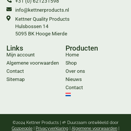
+31 (0) 621231598
info@kettnerproducts.nl
Kettner Quality Products
Hulsbossen 14
5095 BK Hooge Mierde
Links
Producten
Mijn account
Home
Algemene voorwaarden
Shop
Contact
Over ons
Sitemap
Nieuws
Contact
©2024 Kettner Products | 🌱 Duurzaam ontwikkeld door
Go2people
|
Privacyverklaring
|
Algemene voorwaarden
|