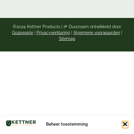
©2024 Kettner Products | 🌱 Duurzaam ontwikkeld door
Go2people
|
Privacyverklaring
|
Algemene voorwaarden
|
Sitemap
Beheer toestemming