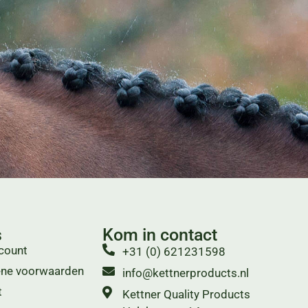
s
Kom in contact
count
+31 (0) 621231598
ne voorwaarden
info@kettnerproducts.nl
t
Kettner Quality Products