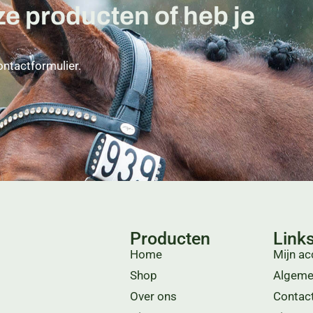
ze producten of heb je
ontactformulier.
Producten
Link
Home
Mijn ac
Shop
Algeme
Over ons
Contac