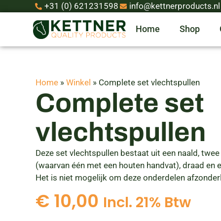
+31 (0) 621231598
info@kettnerproducts.nl
Home
Shop
Home
»
Winkel
»
Complete set vlechtspullen
Complete set
vlechtspullen
Deze set vlechtspullen bestaat uit een naald, tw
(waarvan één met een houten handvat), draad en e
Het is niet mogelijk om deze onderdelen afzonderl
€
10,00
Incl. 21% Btw