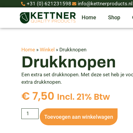
+31 (0) 621231598
info@kettnerproducts.nl
Home
Shop
Home
»
Winkel
»
Drukknopen
Drukknopen
Een extra set drukknopen. Met deze set heb je vo
extra drukknopen.
€
7,50
Incl. 21% Btw
Toevoegen aan winkelwagen