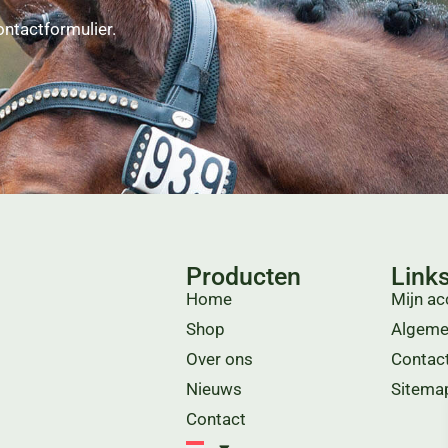
ontactformulier.
Producten
Link
Home
Mijn ac
Shop
Algeme
Over ons
Contac
Nieuws
Sitema
Contact