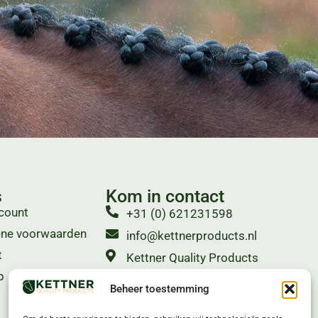
s
Kom in contact
count
+31 (0) 621231598
ne voorwaarden
info@kettnerproducts.nl
t
Kettner Quality Products
Hulsbossen 14
p
Beheer toestemming
5095 BK Hooge Mierde