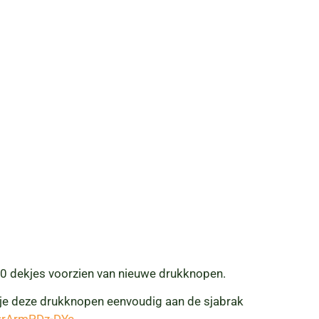
10 dekjes voorzien van nieuwe drukknopen.
oe je deze drukknopen eenvoudig aan de sjabrak
=rArmPDz-DYc